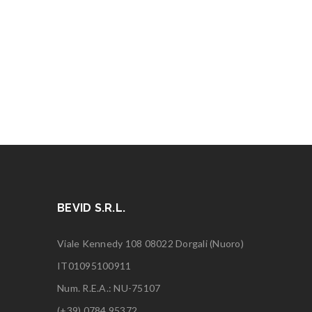
BEVID S.R.L.
Viale Kennedy 108 08022 Dorgali (Nuoro)
IT01095100911
Num. R.E.A.: NU-75107
(+39) 0784.95372