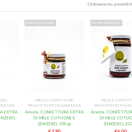
Ordinamento predefini
FUORI CATALOGO
FUORI CATALOGO
,
,
TURE
MIELE E CONFETTURE
MIELE E CONFET
SARDEGNA
PRODOTTI FATTI IN SARDEGNA
PRODOTTI FATTI IN 
RA EXTRA
Areste, CONFETTURA EXTRA
Areste, CONFETTU
ENZERO,
DI MELE COTOGNE E
DI MELE COTOG
ZENZERO, 100 gr
ZENZERO, 220
€
3,90
€
6,00