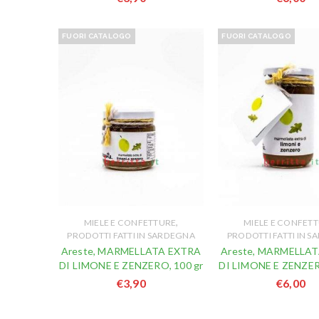
FUORI CATALOGO
FUORI CATALOGO
,
MIELE E CONFETTURE
MIELE E CONFET
PRODOTTI FATTI IN SARDEGNA
PRODOTTI FATTI IN 
Areste, MARMELLATA EXTRA
Areste, MARMELLA
DI LIMONE E ZENZERO, 100 gr
DI LIMONE E ZENZER
€
3,90
€
6,00