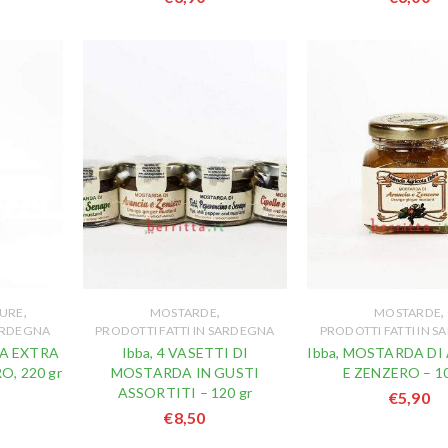
,
,
,
TURE
MOSTARDE
MOSTARDE
SARDEGNA
PRODOTTI FATTI IN SARDEGNA
PRODOTTI FATTI IN 
TA EXTRA
Ibba, 4 VASETTI DI
Ibba, MOSTARDA DI
O, 220 gr
MOSTARDA IN GUSTI
E ZENZERO – 10
ASSORTITI – 120 gr
€
5,90
€
8,50