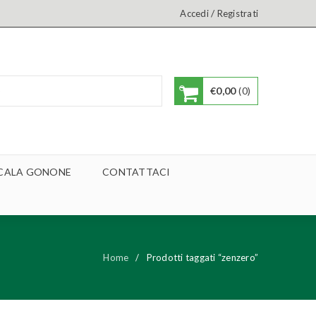
/
Accedi
Registrati
€
0,00
0
A CALA GONONE
CONTATTACI
Home
/
Prodotti taggati “zenzero”