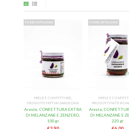
FUORI CATALOGO
FUORI CATALOGO
,
MIELE E CONFETTURE
MIELE E CONFET
PRODOTTI FATTI IN SARDEGNA
PRODOTTI FATTI IN 
Areste, CONFETTURA EXTRA
Areste, CONFETTU
DI MELANZANE E ZENZERO,
DI MELANZANE E Z
100 gr
220 gr
€
3,90
€
6,00