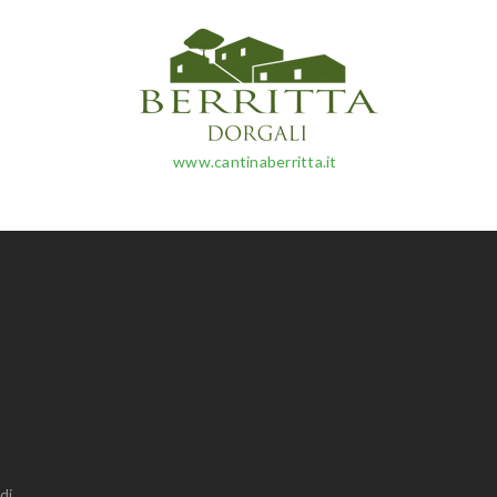
www.cantinaberritta.it
di