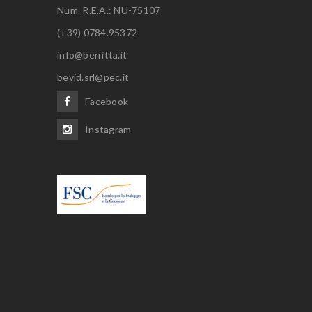
Num. R.E.A.: NU-75107
(+39) 0784.95372
info@berritta.it
bevid.srl@pec.it
Facebook
Instagram