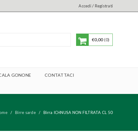
/
Accedi
Registrati
€
0,00
0
A CALA GONONE
CONTATTACI
ome
/
Birre sarde
/
Birra ICHNUSA NON FILTRATA CL 50