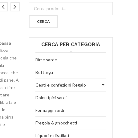
CERCA
 bassa
CERCA PER CATEGORIA
lizza
scela che
Birre sarde
ala
Bottarga
cocca, che
di pane. A
Cesti e confezioni Regalo
e
: a fine
ntare
Dolci tipici sardi
librata e
i in
Formaggi sardi
a birra
Fregola & gnocchetti
i e
Liquori e distillati