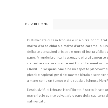
DESCRIZIONE
L’ultima nata di casa Ichnusa è
una birra non filtr
malto d’orzo chiaro e malto d’orzo caramello
, un
delicate sensazioni erbacee e note di frutta gialla 
pane. A renderla unica
l’assenza del trattamento d
decantare naturalmente nei tini di fermentazion
i lieviti in sospensione
e ha un aspetto piacevolment
piccoli e sapienti gesti del mastro birraio a scandirn
a mano come un tempo e che regala a Ichnusa Non F
L’esclusività di Ichnusa Non Filtrata è sottolineata a
marchio,
lo spirito selvaggio e puro della sua terra 
sul mercato.