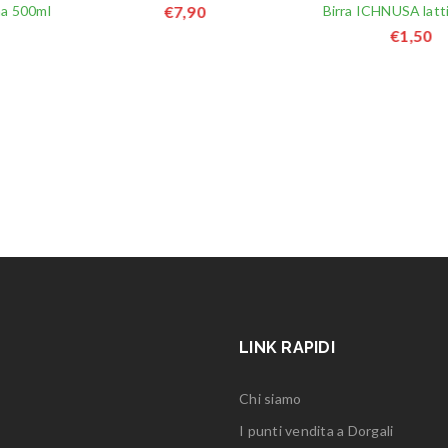
€
7,90
na 500ml
Birra ICHNUSA latti
€
1,50
LINK RAPIDI
Chi siamo
I punti vendita a Dorgali