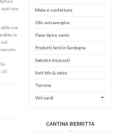
 fatta a
 quel suo
Miele e confetture
Olio extravergine
 dalla sua
archio,
lo
Pane tipico sardo
 nel
Prodotti fatti in Sardegna
 mercato.
Salumi e insaccati
ità
: 15
Sott'olio & salse
Torrone
Vini sardi
CANTINA BERRITTA