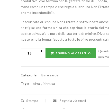
produttivo, che termina con la gettata finale di
luppolo
,
mano come un tempo e che regala a Ichnusa Non Filtrata
aroma
inconfondibile.
L’esclusività di Ichnusa Non Filtrata è sottolineata anche
bottiglia:
una forma unica che esprime la storia del m
spirito selvaggio e puro della sua terra di origine. Diversa
gusto e nella forma rispetto a tutte le birre presenti sul
Quant
AGGIUNGI AL CARRELLO
minima
Categorie:
Birre sarde
Tags:
birra
,
ichnusa
Stampa
Segnala via email