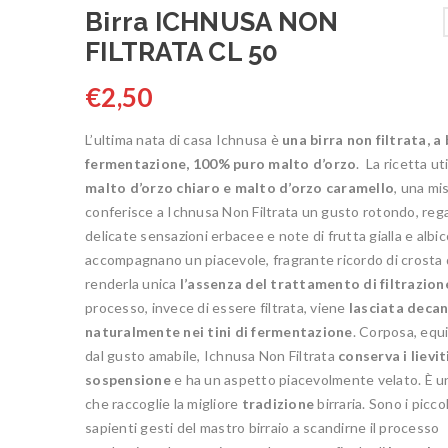
Birra ICHNUSA NON
FILTRATA CL 50
€
2,50
L’ultima nata di casa Ichnusa è
una birra non filtrata, a
fermentazione, 100% puro malto d’orzo
. La ricetta uti
malto d’orzo chiaro e malto d’orzo caramello
, una mi
conferisce a Ichnusa Non Filtrata un gusto rotondo, reg
delicate sensazioni erbacee e note di frutta gialla e albi
accompagnano un piacevole, fragrante ricordo di crosta 
renderla unica
l’assenza del trattamento di filtrazion
processo, invece di essere filtrata, viene
lasciata deca
naturalmente nei tini di fermentazione
. Corposa, equi
dal gusto amabile, Ichnusa Non Filtrata
conserva i lievit
sospensione
e ha un aspetto piacevolmente velato. È un
che raccoglie la migliore
tradizione
birraria. Sono i piccol
sapienti gesti del mastro birraio a scandirne il processo