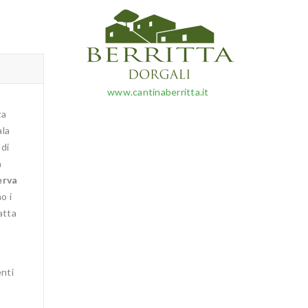
www.cantinaberritta.it
za
ala
 di
a
erva
o i
fatta
enti