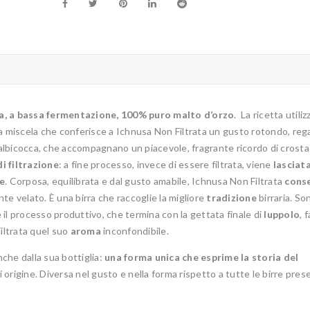
ata, a bassa fermentazione, 100% puro malto d’orzo
. La ricetta utiliz
a miscela che conferisce a Ichnusa Non Filtrata un gusto rotondo, reg
e albicocca, che accompagnano un piacevole, fragrante ricordo di crosta
i filtrazione
: a fine processo, invece di essere filtrata, viene
lasciat
e
. Corposa, equilibrata e dal gusto amabile, Ichnusa Non Filtrata
cons
e velato. È una birra che raccoglie la migliore
tradizione
birraria. Son
e il processo produttivo, che termina con la gettata finale di
luppolo
, 
iltrata quel suo
aroma
inconfondibile.
nche dalla sua bottiglia:
una forma unica che esprime la storia del
di origine. Diversa nel gusto e nella forma rispetto a tutte le birre pres