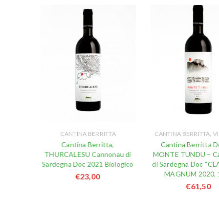
,
TA
CANTINA BERRITTA
CANTINA BERRITTA
VI
gali,
Cantina Berritta,
Cantina Berritta Do
onau di
THURCALESU Cannonau di
MONTE TUNDU – C
SATO
Sardegna Doc 2021 Biologico
di Sardegna Doc “C
 ml
MAGNUM 2020, 1,
€
23,00
€
61,50