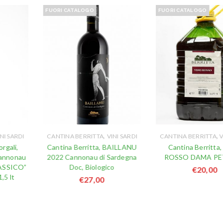
FUORI CATALOGO
FUORI CATALOGO
,
,
NI SARDI
CANTINA BERRITTA
VINI SARDI
CANTINA BERRITTA
V
rgali,
Cantina Berritta, BAILLANU
Cantina Berritta
annonau
2022 Cannonau di Sardegna
ROSSO DAMA PET, 
LASSICO”
Doc, Biologico
€
20,00
5 lt
€
27,00