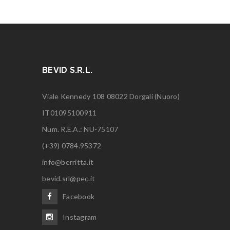
BEVID S.R.L.
Viale Kennedy 108 08022 Dorgali (Nuoro)
IT01095100911
Num. R.E.A.: NU-75107
(+39) 0784.95372
info@berritta.it
bevid.srl@pec.it
Facebook
Instagram