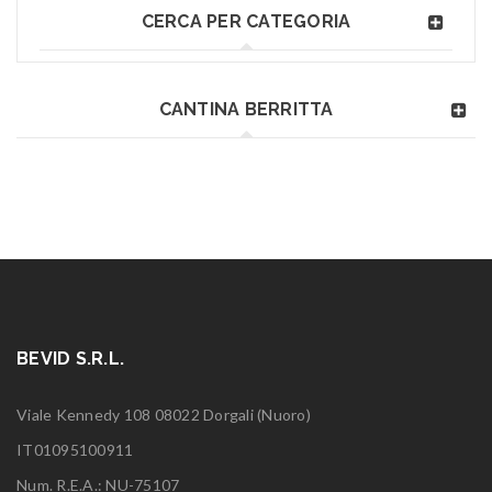
CERCA PER CATEGORIA
CANTINA BERRITTA
BEVID S.R.L.
Viale Kennedy 108 08022 Dorgali (Nuoro)
IT01095100911
Num. R.E.A.: NU-75107