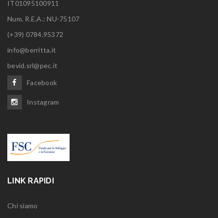
IT01095100911
Num. R.E.A.: NU-75107
(+39) 0784.95372
info@berritta.it
bevid.srl@pec.it
Facebook
Instagram
LINK RAPIDI
Chi siamo