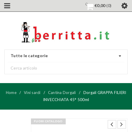
€
0,00
0
Tutte le categorie
Home
/
Vini sardi
/
Cantina Dorgali
/
Dorgali GRAPPA FILIERI
INVECCHIATA 45° 500ml
FUORI CATALOGO