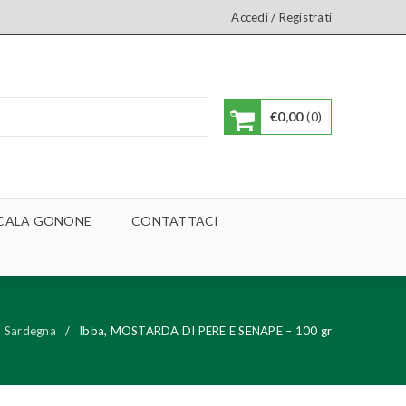
/
Accedi
Registrati
€
0,00
0
A CALA GONONE
CONTATTACI
in Sardegna
/
Ibba, MOSTARDA DI PERE E SENAPE – 100 gr