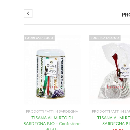
PR
FUORI CATALOGO
FUORI CATALOGO
,
URE
PRODOTTI FATTI IN SARDEGNA
PRODOTTI FATTI IN S
ARDEGNA
TISANA AL MIRTO DI
TISANA AL MIRT
DI MELE
SARDEGNA BIO – Confezione
SARDEGNA B
gr
di latta