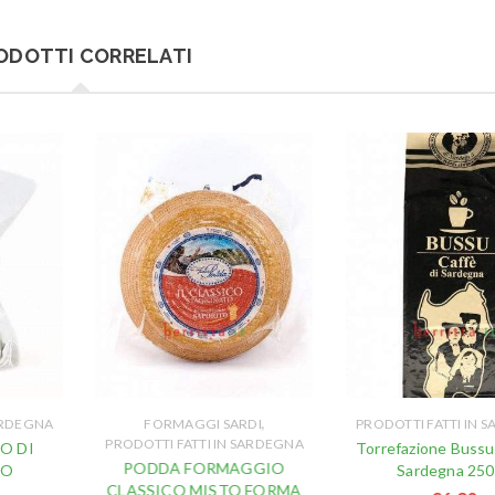
ODOTTI CORRELATI
,
ARDEGNA
FORMAGGI SARDI
PRODOTTI FATTI IN 
PRODOTTI FATTI IN SARDEGNA
O DI
Torrefazione Bussu 
PODDA FORMAGGIO
IO
Sardegna 250
CLASSICO MISTO FORMA