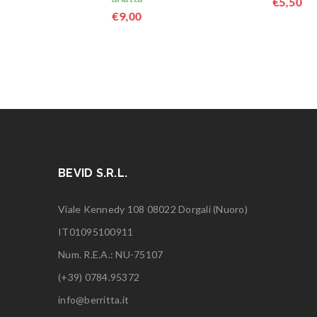
€
5,50
€
9,00
BEVID S.R.L.
Viale Kennedy 108 08022 Dorgali (Nuoro)
IT01095100911
Num. R.E.A.: NU-75107
(+39) 0784.95372
info@berritta.it