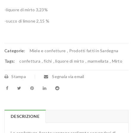
-liquore di mirto 3,23%
-succo di limone 2,15 %
Categorie:
Miele e confetture
,
Prodotti fatti in Sardegna
Tags:
confettura
,
fichi
,
liquore di mirto
,
marmellata
,
Mirto
Stampa
Segnala via email
DESCRIZIONE
Le confetture Areste vengono realizzate servendosi di