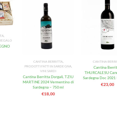
,
TA
 REGALO
LEGNO
,
CANTINA BERRITTA
CANTINA BERRI
,
PRODOTTI FATTI IN SARDEGNA
Cantina Berrit
VINI SARDI
THURCALESU Cann
Cantina Berritta Dorgali, TZIU
Sardegna Doc 2021 
MARTINE 2024 Vermentino di
€
23,00
Sardegna – 750 ml
€
18,00