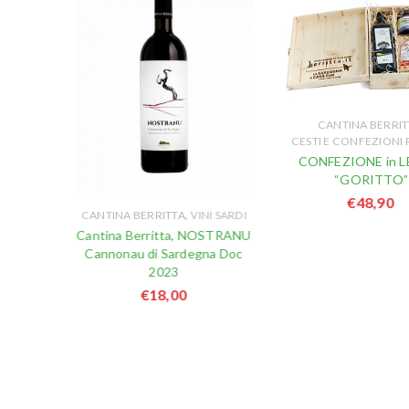
CANTINA BERRIT
CESTI E CONFEZIONI
CONFEZIONE in 
“GORITTO”
€
48,90
,
,
TA
CANTINA BERRITTA
VINI SARDI
,
REGALO
Cantina Berritta, NOSTRANU
,
DI
Cannonau di Sardegna Doc
,
I
2023
,
ETTI
€
18,00
,
DO
,
RDEGNA
 SARDI
ENTINO