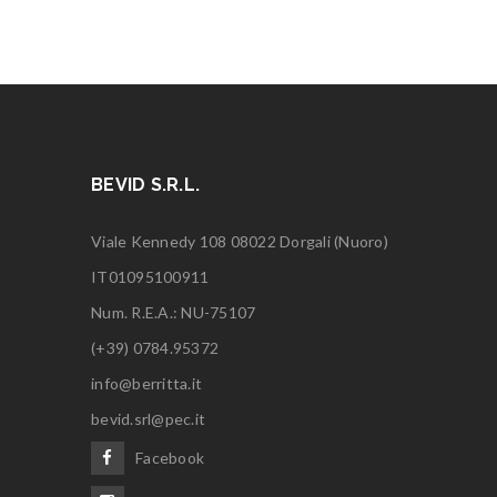
BEVID S.R.L.
Viale Kennedy 108 08022 Dorgali (Nuoro)
IT01095100911
Num. R.E.A.: NU-75107
(+39) 0784.95372
info@berritta.it
bevid.srl@pec.it
Facebook