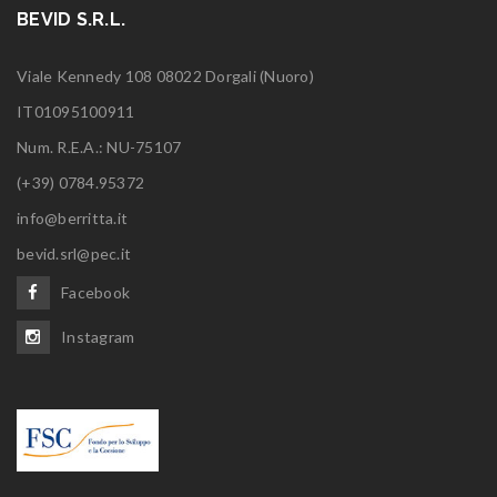
BEVID S.R.L.
Viale Kennedy 108 08022 Dorgali (Nuoro)
IT01095100911
Num. R.E.A.: NU-75107
(+39) 0784.95372
info@berritta.it
bevid.srl@pec.it
Facebook
Instagram