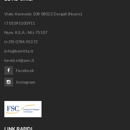
Viale Kennedy 108 08022 Dorgali (Nuoro)
IT01095100911
Num. R.E.A.: NU-75107
(+39) 0784.95372
info@berritta.it
bevid.srl@pec.it
Facebook
Instagram
LINK RAPIDI