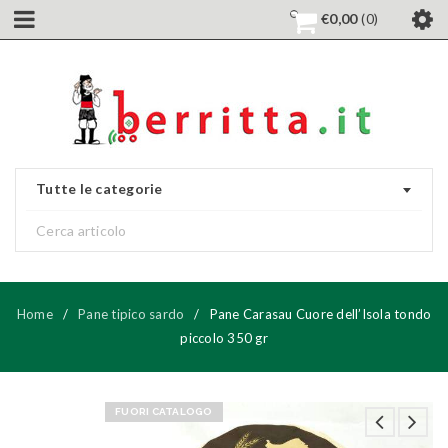
€
0,00
0
Tutte le categorie
Home
/
Pane tipico sardo
/
Pane Carasau Cuore dell’Isola tondo
piccolo 350 gr
FUORI CATALOGO