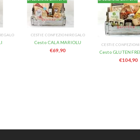
 REGALO
CESTI E CONFEZIONI REGALO
LI
Cesto CALA MARIOLU
CESTI E CONFEZION
€
69,90
Cesto GLUTEN FRE
€
104,90