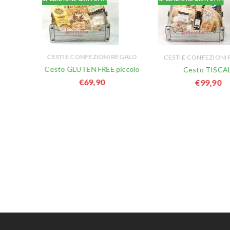
CESTI E CONFEZIONI REGALO
CESTI E CONFEZIONI
Cesto GLUTEN FREE piccolo
Cesto TISCA
€
69,90
€
99,90
REGALO
UNDU