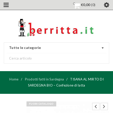
€
0,00
0
Tutte le categorie
Home
/
Prodotti fatti in Sardegna
/
TISANA AL MIRTO DI
SARDEGNA BIO – Confezione di latta
FUORI CATALOGO