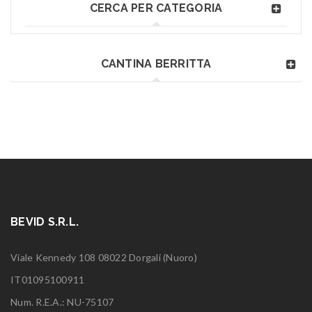
CERCA PER CATEGORIA
CANTINA BERRITTA
BEVID S.R.L.
Viale Kennedy 108 08022 Dorgali (Nuoro)
IT01095100911
Num. R.E.A.: NU-75107