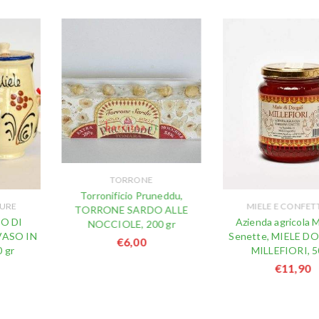
TORRONE
Torronificio Pruneddu,
TURE
MIELE E CONFET
TORRONE SARDO ALLE
DO DI
Azienda agricola M
NOCCIOLE, 200 gr
VASO IN
Senette, MIELE D
€
6,00
 gr
MILLEFIORI, 
€
11,90