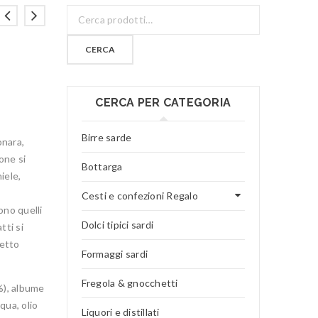
CERCA
CERCA PER CATEGORIA
Birre sarde
onara,
one si
Bottarga
iele,
Cesti e confezioni Regalo
ono quelli
Dolci tipici sardi
tti si
petto
Formaggi sardi
Fregola & gnocchetti
%), albume
qua, olio
Liquori e distillati