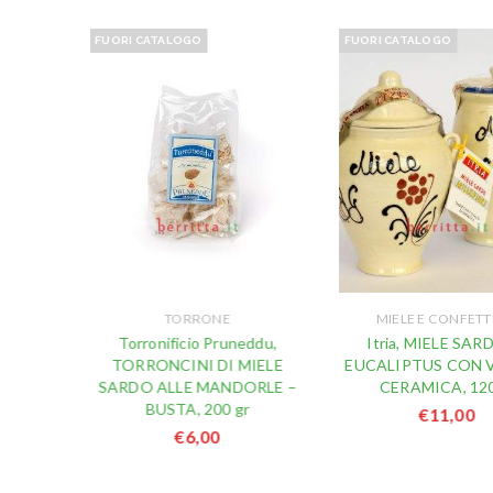
FUORI CATALOGO
FUORI CATALOGO
TORRONE
MIELE E CONFET
RONCINI
Torronificio Pruneddu,
Itria, MIELE SAR
200 gr
TORRONCINI DI MIELE
EUCALIPTUS CON 
SARDO ALLE MANDORLE –
CERAMICA, 120
BUSTA, 200 gr
€
11,00
€
6,00