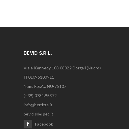
BEVID S.R.L.
Viale Kennedy 108 08022 Dorgali (Nuoro)
IT01095100911
Num. R.E.A.: NU-75107
(+39) 0784.95372
info@berritta.it
bevid.srl@pec.it
Facebook