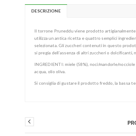
DESCRIZIONE
Il torrone Pruneddu viene prodotto artigianalmente a
utilizza un antica ricetta e quattro semplici ingredi
selezionata. Gli zuccheri contenuti in questo prodot
si pregia dell’assenza di altri zuccheri o dolcificanti,
INGREDIENTI: miele (58%), noci/mandorle/nocciole (4
acqua, olio oliva.
Si consiglia di gustare il prodotto freddo, la bassa t
PR