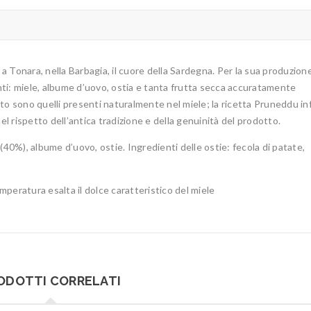
 Tonara, nella Barbagia, il cuore della Sardegna. Per la sua produzione
enti: miele, albume d’uovo, ostia e tanta frutta secca accuratamente
to sono quelli presenti naturalmente nel miele; la ricetta Pruneddu inf
 nel rispetto dell’antica tradizione e della genuinità del prodotto.
0%), albume d’uovo, ostie. Ingredienti delle ostie: fecola di patate,
emperatura esalta il dolce caratteristico del miele
ODOTTI CORRELATI