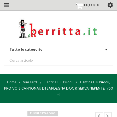
€
0,00
0
Tutte le categorie
Home
/
Vini sardi
/
Cantina F.lli Puddu
/
Cantina F.lli Puddu,
PRO VOIS CANNONAU DI SARDEGNA DOC RISERVA NEPENTE, 750
ml
FUORI CATALOGO