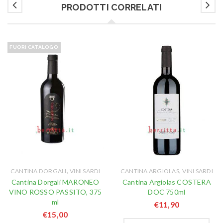
PRODOTTI CORRELATI
FUORI CATALOGO
,
,
CANTINA DORGALI
VINI SARDI
CANTINA ARGIOLAS
VINI SARDI
Cantina Dorgali MARONEO
Cantina Argiolas COSTERA
VINO ROSSO PASSITO, 375
DOC 750ml
ml
€
11,90
€
15,00