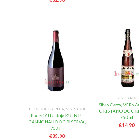
VINI SARDI
Silvio Carta, VERN
,
PODERI ATHA RUJA
VINI SARDI
ORISTANO DOC RI
Poderi Atha Ruja KUENTU
750 ml
CANNONAU DOC RISERVA,
€
14,90
750 ml
€
35,00