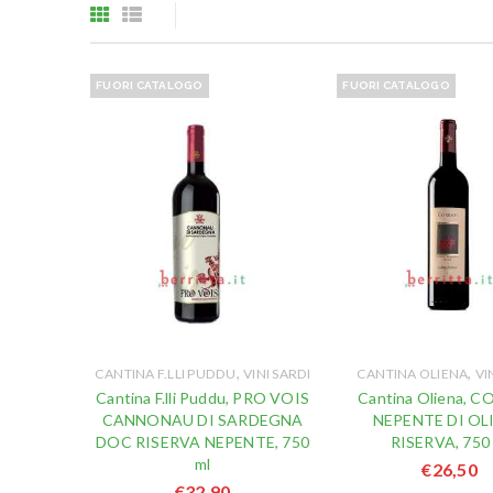
FUORI CATALOGO
FUORI CATALOGO
,
,
CANTINA F.LLI PUDDU
VINI SARDI
CANTINA OLIENA
VI
Cantina F.lli Puddu, PRO VOIS
Cantina Oliena, 
CANNONAU DI SARDEGNA
NEPENTE DI OL
DOC RISERVA NEPENTE, 750
RISERVA, 750
ml
€
26,50
€
32,90