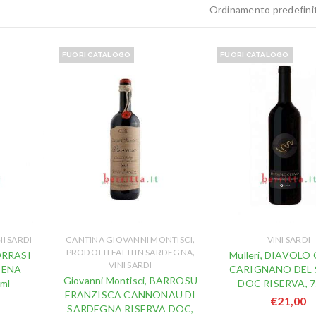
Ordinamento predefini
FUORI CATALOGO
FUORI CATALOGO
,
NI SARDI
CANTINA GIOVANNI MONTISCI
VINI SARDI
,
PRODOTTI FATTI IN SARDEGNA
CORRASI
Mulleri, DIAVOLO
VINI SARDI
IENA
CARIGNANO DEL 
Giovanni Montisci, BARROSU
 ml
DOC RISERVA, 7
FRANZISCA CANNONAU DI
€
21,00
SARDEGNA RISERVA DOC,