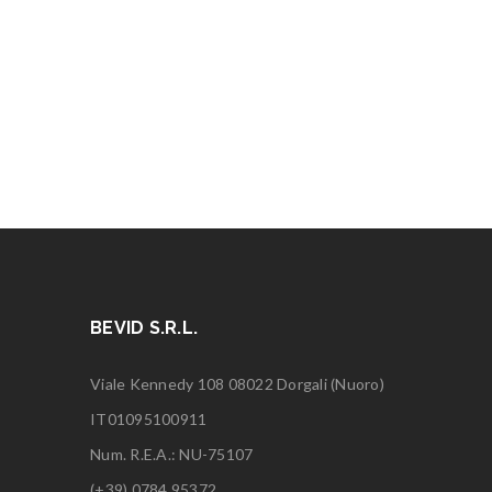
BEVID S.R.L.
Viale Kennedy 108 08022 Dorgali (Nuoro)
IT01095100911
Num. R.E.A.: NU-75107
(+39) 0784.95372