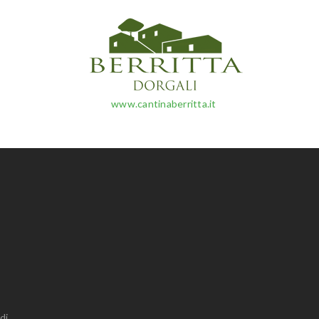
www.cantinaberritta.it
di