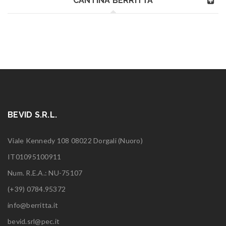
CANTINA BERRITTA
BEVID S.R.L.
Viale Kennedy 108 08022 Dorgali (Nuoro)
IT01095100911
Num. R.E.A.: NU-75107
(+39) 0784.95372
info@berritta.it
bevid.srl@pec.it