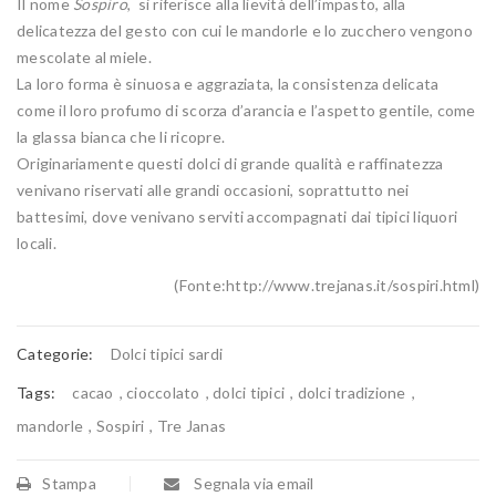
Il nome
Sospiro
, si riferisce alla lievità dell’impasto, alla
delicatezza del gesto con cui le mandorle e lo zucchero vengono
mescolate al miele.
La loro forma è sinuosa e aggraziata, la consistenza delicata
come il loro profumo di scorza d’arancia e l’aspetto gentile, come
la glassa bianca che li ricopre.
Originariamente questi dolci di grande qualità e raffinatezza
venivano riservati alle grandi occasioni, soprattutto nei
battesimi, dove venivano serviti accompagnati dai tipici liquori
locali.
(Fonte:http://www.trejanas.it/sospiri.html)
Categorie:
Dolci tipici sardi
Tags:
cacao
,
cioccolato
,
dolci tipici
,
dolci tradizione
,
mandorle
,
Sospiri
,
Tre Janas
Stampa
Segnala via email