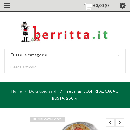
€
0,00
0
Tutte le categorie
Home
/
Dolci tipici sardi
/
Tre Janas, SOSPIRI AL CACAO
BUSTA, 250 gr
FUORI CATALOGO